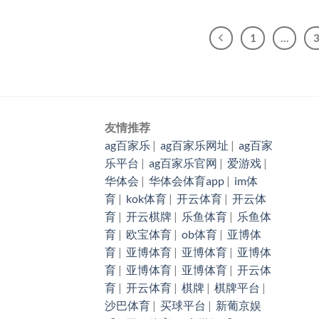
1
…
友情推荐
ag百家乐
|
ag百家乐网址
|
ag百家
乐平台
|
ag百家乐官网
|
爱游戏
|
华体会
|
华体会体育app
|
im体
育
|
kok体育
|
开云体育
|
开云体
育
|
开云棋牌
|
乐鱼体育
|
乐鱼体
育
|
欧宝体育
|
ob体育
|
亚博体
育
|
亚博体育
|
亚博体育
|
亚博体
育
|
亚博体育
|
亚博体育
|
开云体
育
|
开云体育
|
棋牌
|
棋牌平台
|
沙巴体育
|
买球平台
|
新葡京娱