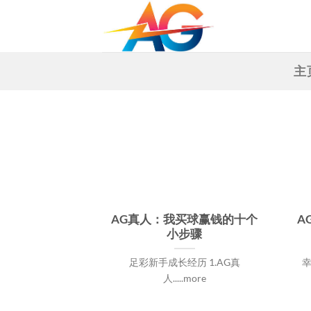
跳
到
内
容
主
AG真人：我买球赢钱的十个
A
小步骤
足彩新手成长经历 1.AG真
人.....more