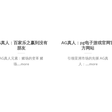
G真人：百家乐之赢到没有
AG真人：pg电子游戏官网
朋友
方网站
AG真人元素：赌场的变革 赌
引领亚洲市场的先驱 AG真
场.....more
人：.....more