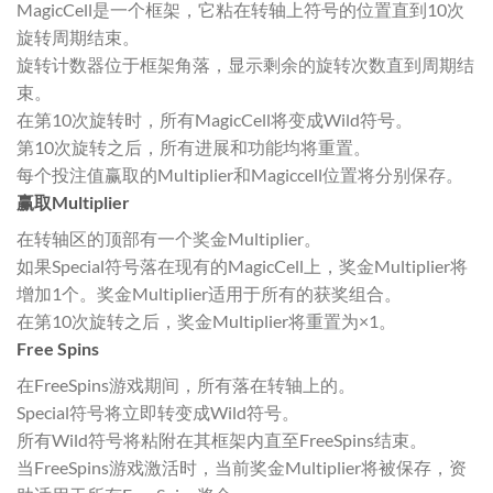
MagicCell是一个框架，它粘在转轴上符号的位置直到10次
旋转周期结束。
旋转计数器位于框架角落，显示剩余的旋转次数直到周期结
束。
在第10次旋转时，所有MagicCell将变成Wild符号。
第10次旋转之后，所有进展和功能均将重置。
每个投注值赢取的Multiplier和Magiccell位置将分别保存。
赢取Multiplier
在转轴区的顶部有一个奖金Multiplier。
如果Special符号落在现有的MagicCell上，奖金Multiplier将
增加1个。奖金Multiplier适用于所有的获奖组合。
在第10次旋转之后，奖金Multiplier将重置为×1。
Free Spins
在FreeSpins游戏期间，所有落在转轴上的。
Special符号将立即转变成Wild符号。
所有Wild符号将粘附在其框架内直至FreeSpins结束。
当FreeSpins游戏激活时，当前奖金Multiplier将被保存，资