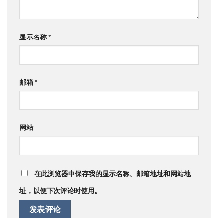
显示名称
*
邮箱
*
网站
在此浏览器中保存我的显示名称、邮箱地址和网站地
址，以便下次评论时使用。