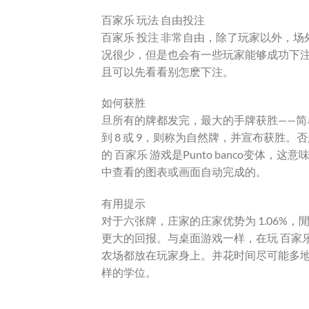
百家乐 玩法 自由投注
百家乐 投注 非常自由，除了玩家以外，
况很少，但是也会有一些玩家能够成功下
且可以先看看别怎麽下注。
如何获胜
旦所有的牌都发完，最大的手牌获胜——
到 8 或 9，则称为自然牌，并宣布获胜
的 百家乐 游戏是Punto banco变
中查看的图表或画面自动完成的。
有用提示
对于六张牌，庄家的庄家优势为 1.06%，閒
更大的回报。与桌面游戏一样，在玩 百家乐
农场都放在玩家身上。并花时间尽可能多
样的学位。