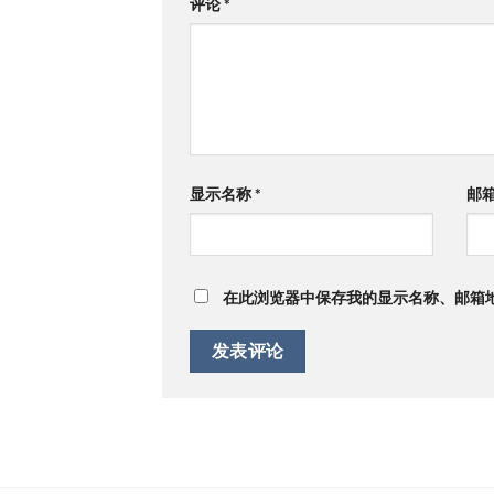
评论
*
显示名称
*
邮
在此浏览器中保存我的显示名称、邮箱