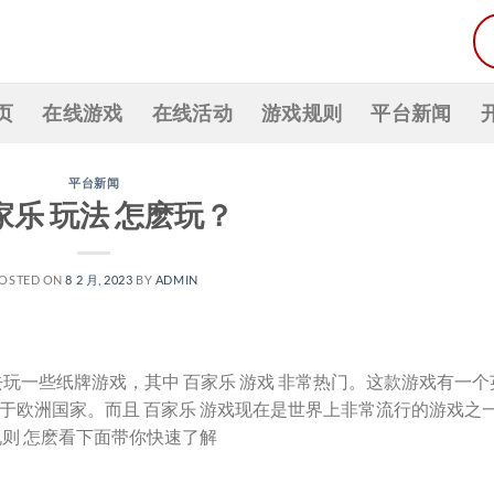
页
在线游戏
在线活动
游戏规则
平台新闻
平台新闻
家乐 玩法 怎麽玩？
OSTED ON
8 2 月, 2023
BY
ADMIN
玩一些纸牌游戏，其中 百家乐 游戏 非常热门。这款游戏有一个
纸牌游戏起源于欧洲国家。而且 百家乐 游戏现在是世界上非常流行的游戏之
 规则 怎麽看下面带你快速了解